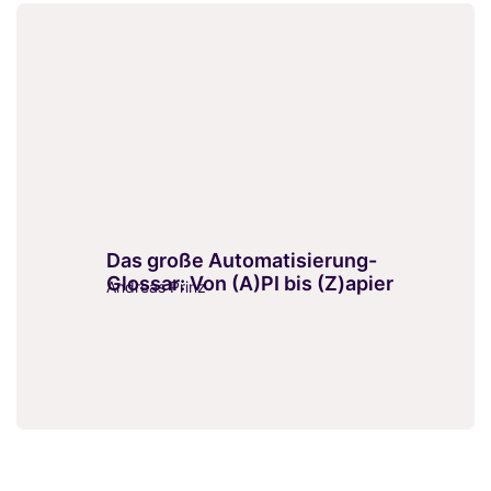
Das große Automatisierung-
Glossar: Von (A)PI bis (Z)apier
Andreas Prinz