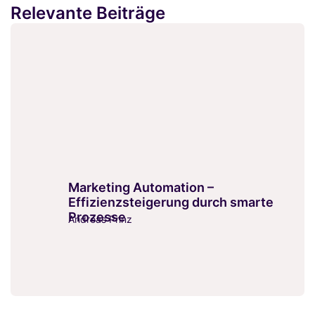
Relevante Beiträge
Marketing Automation –
Effizienzsteigerung durch smarte
Prozesse
Andreas Prinz